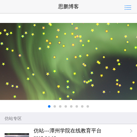
思鹏博客
仿站专区
仿站---潭州学院在线教育平台